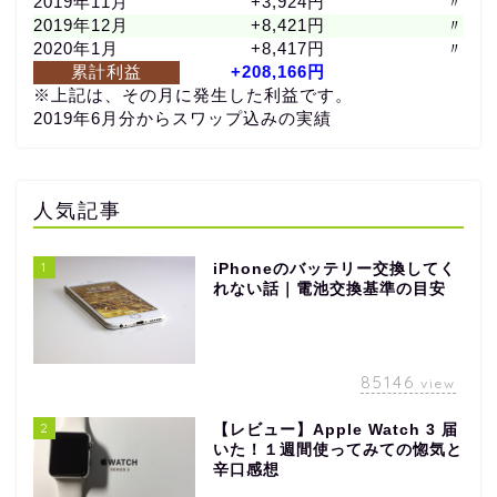
2019年11月
+3,924円
〃
2019年12月
+8,421円
〃
2020年1月
+8,417円
〃
累計利益
+208,166円
※上記は、その月に発生した利益です。
2019年6月分からスワップ込みの実績
人気記事
1
iPhoneのバッテリー交換してく
れない話｜電池交換基準の目安
85146
view
2
【レビュー】Apple Watch 3 届
いた！１週間使ってみての惚気と
辛口感想