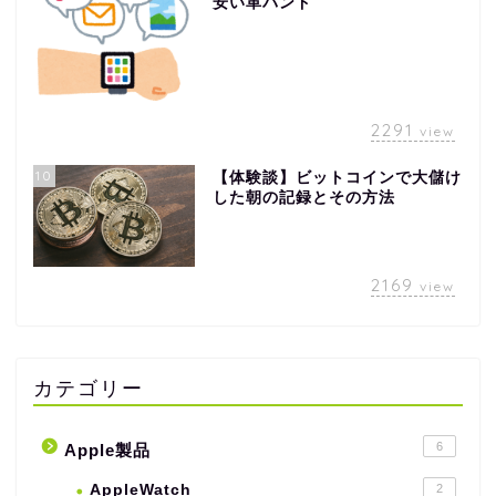
安い革バンド
2291
view
10
【体験談】ビットコインで大儲け
した朝の記録とその方法
2169
view
カテゴリー
6
Apple製品
AppleWatch
2