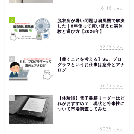
6116
view
3
脱衣所が暑い問題は扇風機で解決
した｜8年使って買い替えた実体
験と選び方【2026年】
5275
view
4
【働くことを考える】SE、プロ
グラマというお仕事は意外とアナ
ログ
3673
view
5
【体験談】電子書籍リーダーはど
れがおすすめ？｜現状と将来性に
ついて市場調査してみた
3025
view