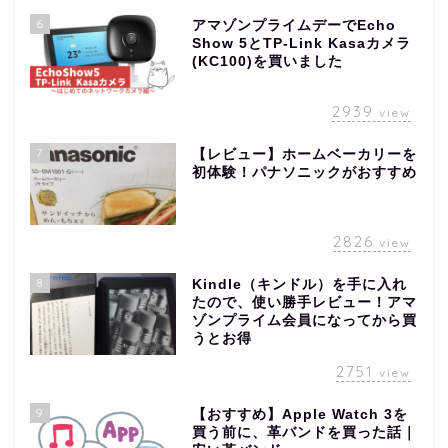
6
アマゾンプライムデーでEcho
Show 5とTP-Link Kasaカメラ
(KC100)を買いました
2939
view
7
【レビュー】ホームベーカリーを
初体験！パナソニックがおすすめ
2826
view
8
Kindle（キンドル）を手に入れ
たので、使い勝手レビュー！アマ
ゾンプライム会員になってから買
うとお得
2751
view
9
【おすすめ】Apple Watch 3を
買う前に、革バンドを買った話｜