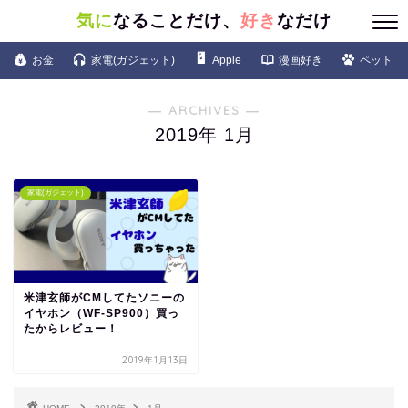
気に
なることだけ、
好き
なだけ
お金
家電(ガジェット)
Apple
漫画好き
ペット
― ARCHIVES ―
2019年 1月
家電(ガジェット)
米津玄師がCMしてたソニーの
イヤホン（WF-SP900）買っ
たからレビュー！
2019年1月13日