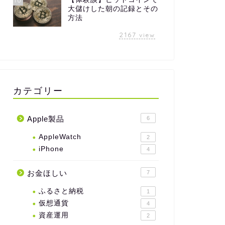
10
大儲けした朝の記録とその
方法
2167
view
カテゴリー
Apple製品
6
AppleWatch
2
iPhone
4
お金ほしい
7
ふるさと納税
1
仮想通貨
4
資産運用
2