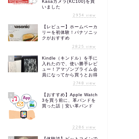
Kasaカメラ(KC100)を買
いました
2934
view
【レビュー】ホームベーカ
7
リーを初体験！パナソニッ
クがおすすめ
2825
view
Kindle（キンドル）を手に
8
入れたので、使い勝手レビ
ュー！アマゾンプライム会
員になってから買うとお得
2748
view
【おすすめ】Apple Watch
9
3を買う前に、革バンドを
買った話｜安い革バンド
2286
view
【体験談】ビットコインで