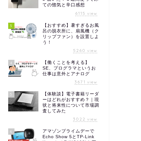
ての惚気と辛口感想
6115
view
【おすすめ】暑すぎるお風
3
呂の脱衣所に、扇風機（ク
リップファン）を設置しよ
う！
5260
view
【働くことを考える】
4
SE、プログラマというお
仕事は意外とアナログ
3671
view
【体験談】電子書籍リーダ
5
ーはどれがおすすめ？｜現
状と将来性について市場調
査してみた
3022
view
アマゾンプライムデーで
6
Echo Show 5とTP-Link