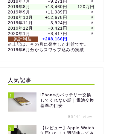
2019年7月
+9,271円
〃
2019年8月
+13,460円
120万円
2019年9月
+11,989円
〃
2019年10月
+12,678円
〃
2019年11月
+3,924円
〃
2019年12月
+8,421円
〃
2020年1月
+8,417円
〃
累計利益
+208,166円
※上記は、その月に発生した利益です。
2019年6月分からスワップ込みの実績
人気記事
iPhoneのバッテリー交換
1
してくれない話｜電池交換
基準の目安
85144
view
【レビュー】Apple Watch
2
3 届いた！１週間使ってみ