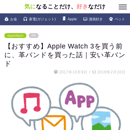
気に
なることだけ、
好き
なだけ
お金
家電(ガジェット)
Apple
漫画好き
ペット
AppleWatch
PR
【おすすめ】Apple Watch 3を買う前
に、革バンドを買った話｜安い革バン
ド
2017年10月9日
/
2018年2月10日