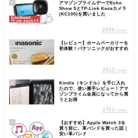
6
アマゾンプライムデーでEcho
Show 5とTP-Link Kasaカメラ
(KC100)を買いました
2938
view
7
【レビュー】ホームベーカリーを
初体験！パナソニックがおすすめ
2825
view
8
Kindle（キンドル）を手に入れ
たので、使い勝手レビュー！アマ
ゾンプライム会員になってから買
うとお得
2750
view
9
【おすすめ】Apple Watch 3を
買う前に、革バンドを買った話｜
安い革バンド