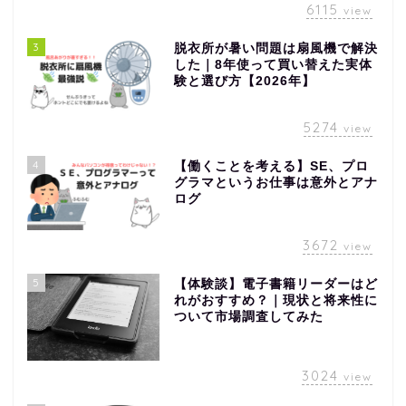
6115
view
3
脱衣所が暑い問題は扇風機で解決
した｜8年使って買い替えた実体
験と選び方【2026年】
5274
view
4
【働くことを考える】SE、プロ
グラマというお仕事は意外とアナ
ログ
3672
view
5
【体験談】電子書籍リーダーはど
れがおすすめ？｜現状と将来性に
ついて市場調査してみた
3024
view