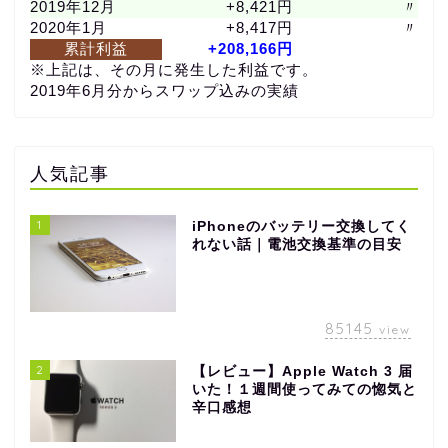
2019年12月
+8,421円
〃
2020年1月
+8,417円
〃
累計利益
+208,166円
※上記は、その月に発生した利益です。
2019年6月分からスワップ込みの実績
人気記事
1
iPhoneのバッテリー交換してく
れない話｜電池交換基準の目安
85145
view
2
【レビュー】Apple Watch 3 届
いた！１週間使ってみての惚気と
辛口感想